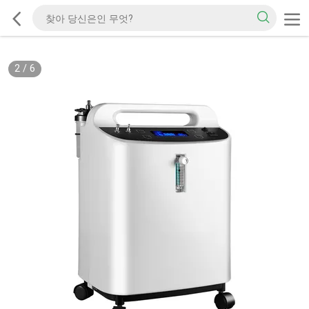
2
/
6