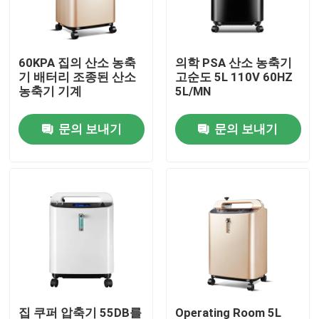
공장 여행
60KPA 집의 산소 농축
의학 PSA 산소 농축기
기 배터리 조종된 산소
고순도 5L 110V 60HZ
품질 관리
농축기 기계
5L/MN
문의 보내기
문의 보내기
연락주세요
뉴스
전기 테이프 디스펜서
턴테이블 테이프 디스펜서
자동 테이프 디스펜서
집 쿠퍼 압축기 55DB를
Operating Room 5L