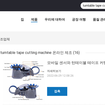
집
제품
우리에 대하여
공장 여행
품질 관
인 제조업체
turntable tape cutting machine 온라인 제조
(16)
모바일 센서와 턴테이블 테이프 커팅부 
자세히보기
2022-06-29 12:08:26
접촉