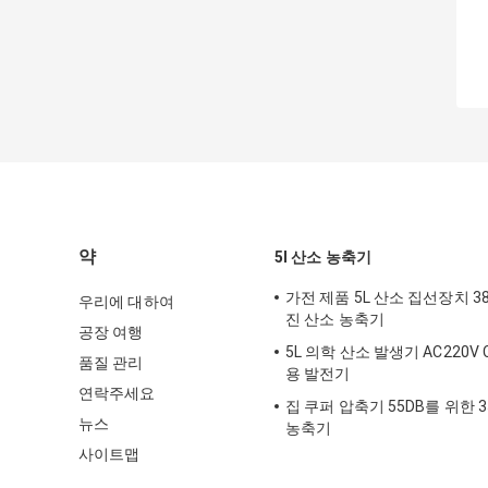
약
5l 산소 농축기
가전 제품 5L 산소 집선장치 38
우리에 대하여
진 산소 농축기
공장 여행
5L 의학 산소 발생기 AC220V
품질 관리
용 발전기
연락주세요
집 쿠퍼 압축기 55DB를 위한 3
뉴스
농축기
사이트맵