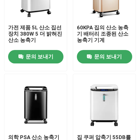
공장 여행
가전 제품 5L 산소 집선
60KPA 집의 산소 농축
장치 380W 5 더 밝혀진
기 배터리 조종된 산소
품질 관리
산소 농축기
농축기 기계
문의 보내기
문의 보내기
연락주세요
뉴스
전기 테이프 디스펜서
턴테이블 테이프 디스펜서
자동 테이프 디스펜서
의학 PSA 산소 농축기
집 쿠퍼 압축기 55DB를