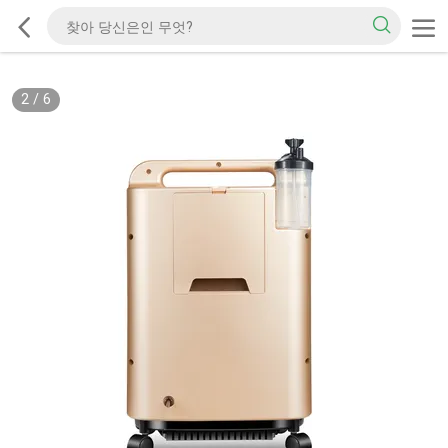
2
/
6