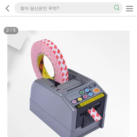
2
/
5